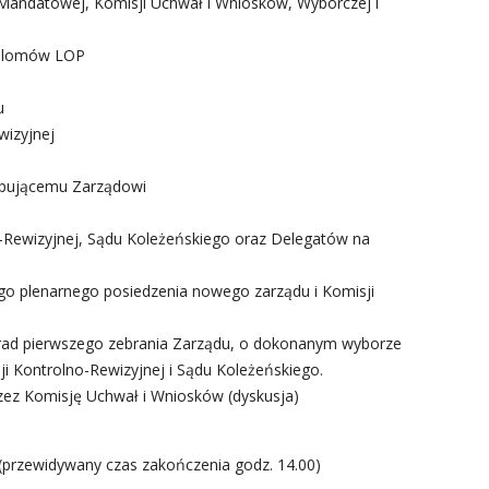
Mandatowej, Komisji Uchwał i Wniosków, Wyborczej i
yplomów LOP
u
wizyjnej
tępującemu Zarządowi
-Rewizyjnej, Sądu Koleżeńskiego oraz Delegatów na
go plenarnego posiedzenia nowego zarządu i Komisji
obrad pierwszego zebrania Zarządu, o dokonanym wyborze
i Kontrolno-Rewizyjnej i Sądu Koleżeńskiego.
zez Komisję Uchwał i Wniosków (dyskusja)
 (przewidywany czas zakończenia godz. 14.00)