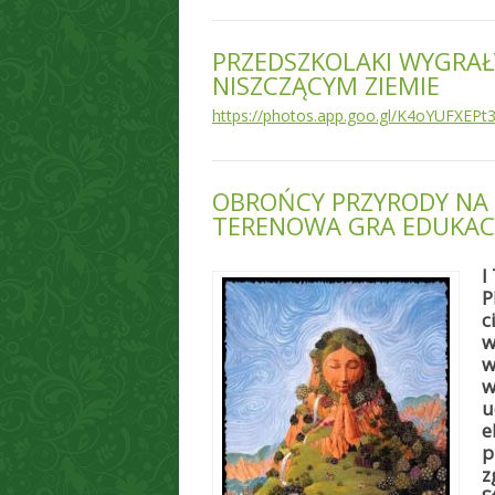
PRZEDSZKOLAKI WYGRAŁ
NISZCZĄCYM ZIEMIE
https://photos.app.goo.gl/K4oYUFXEP
OBROŃCY PRZYRODY NA T
TERENOWA GRA EDUKAC
I
P
c
w
w
w
u
e
p
z