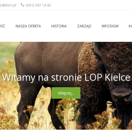
ce@tlen.pl
(041) 343 14 42
OŚĆ
NASZA OFERTA
HISTORIA
ZARZĄD
WFOŚIGW
K
Witamy na stronie LOP Kielce
Więcej...