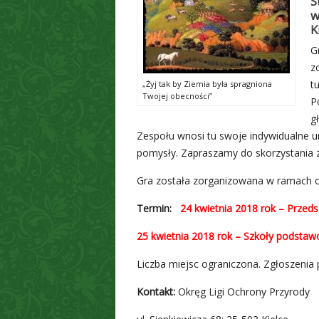
S
w
K
G
z
t
„Żyj tak by Ziemia była spragniona
Twojej obecności”
P
g
Zespołu wnosi tu swoje indywidualne u
pomysły. Zapraszamy do skorzystania z
Gra została zorganizowana w ramach
Termin:
24 kwietnia 2018 rok – Przeds
25 kwietnia 2018 rok – Szkoły podstawow
Liczba miejsc ograniczona. Zgłoszenia
Kontakt:
Okręg Ligi Ochrony Przyrody