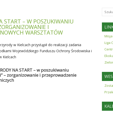
A START – W POSZUKIWANIU
ZORGANIZOWANIE I
LINK
RENOWYCH WARSZTATÓW
Misja
Liga 
zyrody w Kielcach przystąpił do realizacji zadania
Centr
odkami Wojewódzkiego Funduszu Ochrony Środowiska i
Ekok
 Kielcach
Zielo
YRODY NA START – w poszukiwaniu
” – zorganizowanie i przeprowadzenie
WES
niczych
Zosta
Prze
KAL