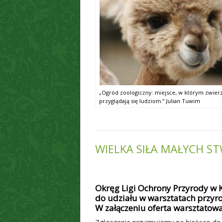
„Ogród zoologiczny: miejsce, w którym zwier
przyglądają się ludziom.” Julian Tuwim
WIELKA SIŁA MAŁYCH S
Okręg Ligi Ochrony Przyrody w K
do udziału w warsztatach przy
W załączeniu oferta warsztatowa