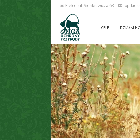
Kielce, ul. Sienkiewicza 68
lop-kiel
CELE
DZIAŁALN