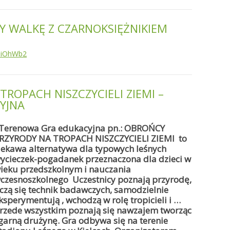
Y WALKĘ Z CZARNOKSIĘŻNIKIEM
t3iOhWb2
ROPACH NISZCZYCIELI ZIEMI –
YJNA
 Terenowa Gra edukacyjna pn.: OBROŃCY
RZYRODY NA TROPACH NISZCZYCIELI ZIEMI to
iekawa alternatywa dla typowych leśnych
ycieczek-pogadanek przeznaczona dla dzieci w
ieku przedszkolnym i nauczania
czesnoszkolnego Uczestnicy poznają przyrodę,
czą się technik badawczych, samodzielnie
ksperymentują , wchodzą w rolę tropicieli i …
rzede wszystkim poznają się nawzajem tworząc
garną drużynę. Gra odbywa się na terenie