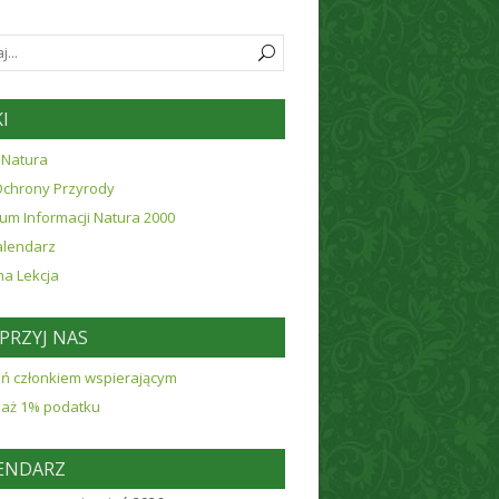
I
 Natura
Ochrony Przyrody
um Informacji Natura 2000
alendarz
na Lekcja
PRZYJ NAS
ń członkiem wspierającym
każ 1% podatku
ENDARZ