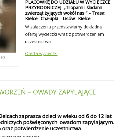
PLACÓWKĘ DO UDZIAŁU W WYCIECZCE
PRZYRODNICZEJ „
Tropami i śladami
zwierząt żyjących wokół nas
” –
Trasa:
Kielce- Chałupki – Lisów- Kielce
W załączeniu przedstawiamy dokładną
ofertę wycieczki wraz z potwierdzeniem
uczestnictwa
Oferta wycieczki
zęta
TWORZEŃ – OWADY ZAPYLAJĄCE
ielcach zaprasza dzieci w wieku od 6 do 12 lat
rodniczych poświęconych owadom zapylającym.
 oraz potwierdzenie uczestnictwa.