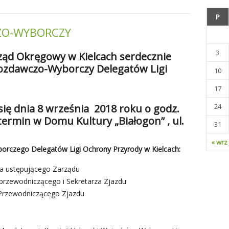
P
ZO-WYBORCZY
3
ząd Okręgowy w Kielcach serdecznie
ozdawczo-Wyborczy Delegatów Ligi
10
17
się dnia
8 września 2018 roku
o godz.
24
I termin w Domu Kultury „Białogon” , ul.
31
« wrz
rczego Delegatów Ligi Ochrony Przyrody w Kielcach:
sa ustępującego Zarządu
rzewodniczącego i Sekretarza Zjazdu
 Przewodniczącego Zjazdu