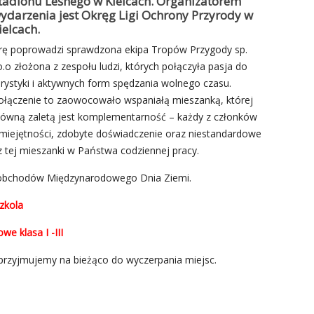
tadionu Leśnego w Kielcach. Organizatorem
ydarzenia jest Okręg Ligi Ochrony Przyrody w
ielcach.
rę poprowadzi sprawdzona ekipa Tropów Przygody sp.
o.o złożona z zespołu ludzi, których połączyła pasja do
urystyki i aktywnych form spędzania wolnego czasu.
ołączenie to zaowocowało wspaniałą mieszanką, której
łówną zaletą jest komplementarność – każdy z członków
miejętności, zdobyte doświadczenie oraz niestandardowe
 tej mieszanki w Państwa codziennej pracy.
 obchodów Międzynarodowego Dnia Ziemi.
zkola
e klasa I -III
 przyjmujemy na bieżąco do wyczerpania miejsc.