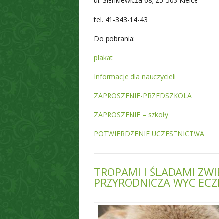
ul. Sienkiewicza 68; 25-503 Kielce
tel. 41-343-14-43
Do pobrania:
plakat
Informacje dla nauczycieli
ZAPROSZENIE-PRZEDSZKOLA
ZAPROSZENIE – szkoły
POTWIERDZENIE UCZESTNICTWA
TROPAMI I ŚLADAMI ZWI
PRZYRODNICZA WYCIECZ