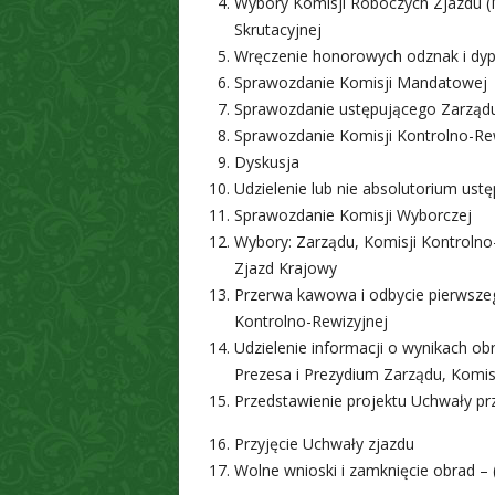
Wybory Komisji Roboczych Zjazdu (
Skrutacyjnej
Wręczenie honorowych odznak i d
Sprawozdanie Komisji Mandatowej
Sprawozdanie ustępującego Zarząd
Sprawozdanie Komisji Kontrolno-Re
Dyskusja
Udzielenie lub nie absolutorium us
Sprawozdanie Komisji Wyborczej
Wybory: Zarządu, Komisji Kontrolno
Zjazd Krajowy
Przerwa kawowa i odbycie pierwsze
Kontrolno-Rewizyjnej
Udzielenie informacji o wynikach 
Prezesa i Prezydium Zarządu, Komisj
Przedstawienie projektu Uchwały pr
Przyjęcie Uchwały zjazdu
Wolne wnioski i zamknięcie obrad –