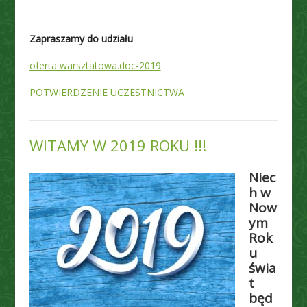
Zapraszamy do udziału
oferta warsztatowa.doc-2019
POTWIERDZENIE UCZESTNICTWA
WITAMY W 2019 ROKU !!!
Niec
h w
Now
ym
Rok
u
świa
t
będ