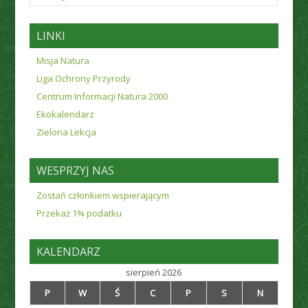
LINKI
Misja Natura
Liga Ochrony Przyrody
Centrum Informacji Natura 2000
Ekokalendarz
Zielona Lekcja
WESPRZYJ NAS
Zostań członkiem wspierającym
Przekaż 1% podatku
KALENDARZ
sierpień 2026
P
W
Ś
C
P
S
N