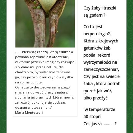
Czy żaby i traszki
są gadami?
Co to jest
herpetologia?,
Która z krajowych
gatunków żab
„….. Pierwszą rzeczą, którą edukacja
pobiła rekord
powinna zapewnić jest otoczenie,
wytrzymałości na
w którym (dziecko) mogłoby rozwijać
siły dane mu przez naturę. Nie
zanieczyszczenia?,
chodzi o to, by wyłącznie zabawiać
Czy jest na świecie
go, czy pozwolić mu czynić wszystko
na co ma ochotę.
żaba , która potrafi
Oznacza to dostosowanie naszego
ryczeć jak wół,
myślenia do współpracy z naturą,
słuchania jej praw, tych które mówią,
albo przeżyć
że rozwój dokonuje się podczas
doznań w otoczeniu….”
w temperaturze
Maria Montessori
50 stopni
Celcjusza…………?