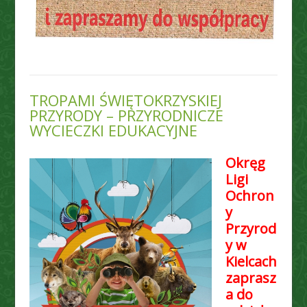
TROPAMI ŚWIĘTOKRZYSKIEJ
PRZYRODY – PRZYRODNICZE
WYCIECZKI EDUKACYJNE
Okręg
Ligi
Ochron
y
Przyrod
y w
Kielcach
zaprasz
a do