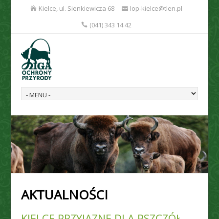
Kielce, ul. Sienkiewicza 68
lop-kielce@tlen.pl
(041) 343 14 42
AKTUALNOŚCI
KIELCE PRZYJAZNE DLA PSZCZÓŁ