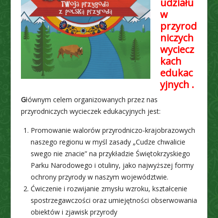
udziału
w
przyrod
niczych
wyciecz
kach
edukac
yjnych .
G
łównym celem organizowanych przez nas
przyrodniczych wycieczek edukacyjnych jest:
Promowanie walorów przyrodniczo-krajobrazowych
naszego regionu w myśl zasady „Cudze chwalicie
swego nie znacie” na przykładzie Świętokrzyskiego
Parku Narodowego i otuliny, jako najwyższej formy
ochrony przyrody w naszym województwie.
Ćwiczenie i rozwijanie zmysłu wzroku, kształcenie
spostrzegawczości oraz umiejętności obserwowania
obiektów i zjawisk przyrody