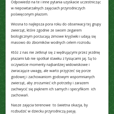
Odpowiedzi na te i inne pytania uzyskacie uczestnicząc
w niepowtarzalnych zajęciach przyrodniczych
poświęconym płazom.
Wiosna to najlepsza pora roku do obserwacji tej grupy
zwierząt, które zgodnie ze swoim zegarem
biologicznym porzucają zimowe kryjówki i udają się
masowo do zbiorników wodnych celem rozrodu.
Któż z nas nie zetknął się z wędrującymi przez jezdnię
płazami lub nie spotkał stawku z tysiącami jaj. Są to
oczywiście momenty najbardziej widowiskowe i
zwracające uwagę, ale warto przyjrzeć się porze
godowej i zachowaniom godowym wspomnianych
zwierząt, aby zrozumieć ich potrzeby i zarazem
zachwycić się pięknem ich samych i specyfikom ich
zachowań.
Nasze zajęcia terenowe to świetna okazja, by
rozbudzić w dziecku przyrodniczą pasję.