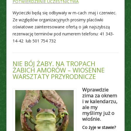
POTWIERDZENIE UCZESTNICTWA
Wycieczki będą się odbywały w m-cach :maj i czerwiec.
Ze względów organizacyjnych prosimy placówki
oświatowe zainteresowane ofertą o jak najszybszą
rezerwację terminów pod numerem telefonu: 41 343-
14-42 lub 501 754 732
NIE BÓJ ŻABY. NA TROPACH
ŻABICH AMORÓW – WIOSENNE
WARSZTATY PRZYRODNICZE
Wprawdzie
zima za oknem
i w kalendarzu,
ale my
myślimy już o
wiośnie.
Co żyje w stawie?