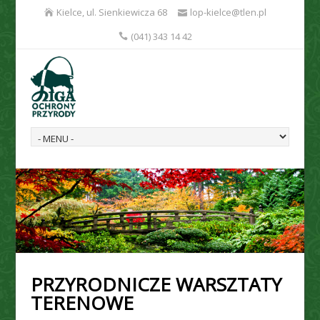
Kielce, ul. Sienkiewicza 68
lop-kielce@tlen.pl
(041) 343 14 42
PRZYRODNICZE WARSZTATY
TERENOWE