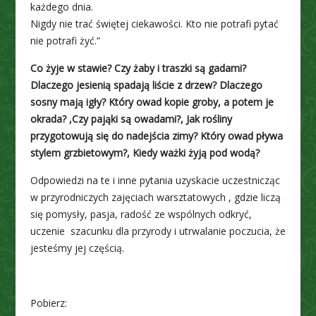
każdego dnia.
Nigdy nie trać świętej ciekawości. Kto nie potrafi pytać
nie potrafi żyć.”
Co żyje w stawie? Czy żaby i traszki są gadami?
Dlaczego jesienią spadają liście z drzew? Dlaczego
sosny mają igły? Który owad kopie groby, a potem je
okrada? ,Czy pająki są owadami?, Jak rośliny
przygotowują się do nadejścia zimy? Który owad pływa
stylem grzbietowym?, Kiedy ważki żyją pod wodą?
Odpowiedzi na te i inne pytania uzyskacie uczestnicząc
w przyrodniczych zajęciach warsztatowych , gdzie liczą
się pomysły, pasja, radość ze wspólnych odkryć,
uczenie szacunku dla przyrody i utrwalanie poczucia, że
jesteśmy jej częścią.
Pobierz: