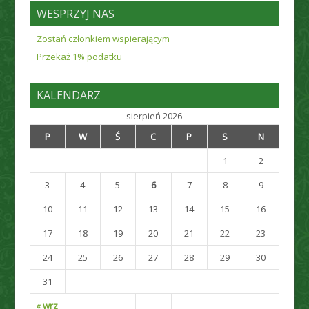
WESPRZYJ NAS
Zostań członkiem wspierającym
Przekaż 1% podatku
KALENDARZ
sierpień 2026
P
W
Ś
C
P
S
N
1
2
3
4
5
6
7
8
9
10
11
12
13
14
15
16
17
18
19
20
21
22
23
24
25
26
27
28
29
30
31
« wrz