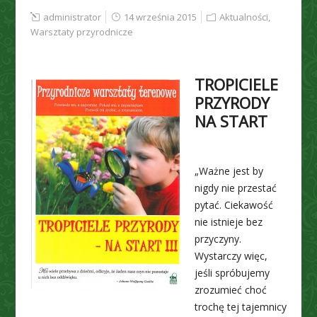
administrator
14 września 2015
Aktualności
,
Warsztaty przyrodnicze
TROPICIELE
PRZYRODY
NA START
„Ważne jest by
nigdy nie przestać
pytać. Ciekawość
nie istnieje bez
przyczyny.
Wystarczy więc,
jeśli spróbujemy
zrozumieć choć
trochę tej tajemnicy