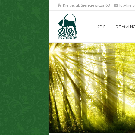
Kielce, ul. Sienkiewicza 68
lop-kiel
CELE
DZIAŁALN