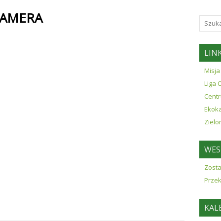
CAMERA
LINK
Misja
Liga 
Centr
Ekok
Zielo
WES
Zosta
Prze
KAL