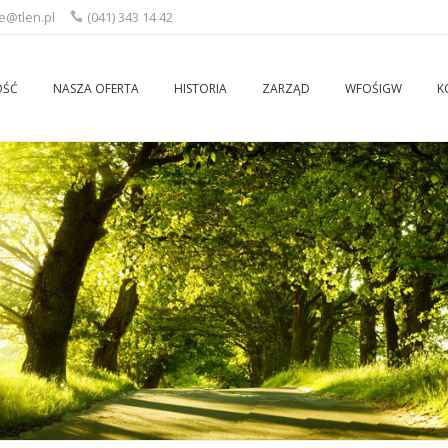
ce@tlen.pl
(041) 343 14 42
OŚĆ
NASZA OFERTA
HISTORIA
ZARZĄD
WFOŚIGW
K