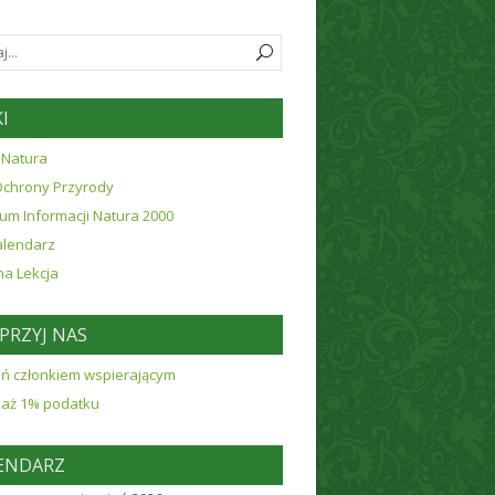
I
 Natura
Ochrony Przyrody
um Informacji Natura 2000
alendarz
na Lekcja
PRZYJ NAS
ń członkiem wspierającym
każ 1% podatku
ENDARZ