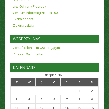
Liga Ochrony Przyrody
Centrum Informacji Natura 2000
Ekokalendarz
Zielona Lekcja
WESPRZYJ NAS
Zostań członkiem wspierającym
Przekaż 1% podatku
KALENDARZ
sierpień 2026
P
W
Ś
C
P
S
N
1
2
3
4
5
6
7
8
9
10
11
12
13
14
15
16