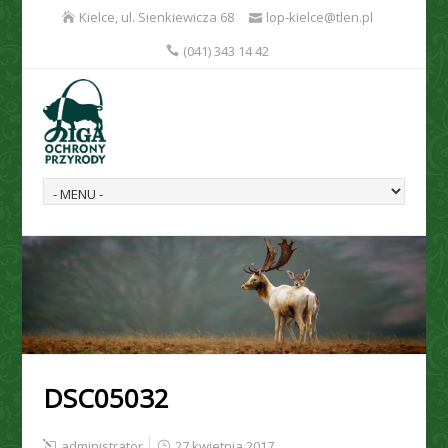
Kielce, ul. Sienkiewicza 68
lop-kielce@tlen.pl
(041) 343 14 42
DSC05032
administrator
27 kwietnia 2017